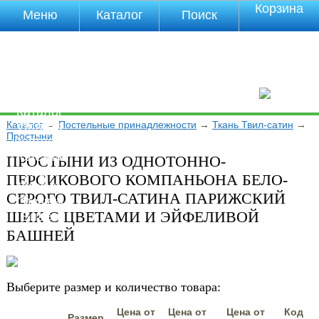
Корзина
Меню
Каталог
Поиск
Уцененные
товары
О компании
Контакты
Прайс-лист
Каталог
Каталог
→
Постельные принадлежности
→
Ткань Твил-сатин
→
Оплата
Простыни
Доставка
Полезная
ПРОСТЫНИ ИЗ ОДНОТОННО-
инфа
ПЕРСИКОВОГО КОМПАНЬОНА БЕЛО-
Магазины
СЕРОГО ТВИЛ-САТИНА ПАРИЖСКИЙ
Отзывы
ШИК С ЦВЕТАМИ И ЭЙФЕЛИВОЙ
Видео
БАШНЕЙ
Выберите размер и количество товара:
Цена от
Цена от
Цена от
Код
Размер