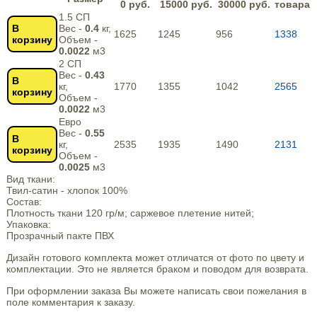
0 руб.
15000 руб.
30000 руб.
товара
1.5 СП
В
Вес -
0.4
кг,
1625
1245
956
1338
корзину
Объем -
0.0022
м3
2 СП
Вес -
0.43
В
кг,
1770
1355
1042
2565
корзину
Объем -
0.0022
м3
Евро
Вес -
0.55
В
кг,
2535
1935
1490
2131
корзину
Объем -
0.0025
м3
Вид ткани:
Твил-сатин - хлопок 100%
Состав:
Плотность ткани 120 гр/м; саржевое плетение нитей;
Упаковка:
Прозрачный пакте ПВХ
Дизайн готового комплекта может отличатся от фото по цвету и
комплектации. Это не является браком и поводом для возврата.
При оформлении заказа Вы можете написать свои пожелания в
поле комментария к заказу.