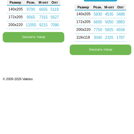
Раз­мер
Розн.
М-опт
Опт
Раз­мер
Розн.
М-опт
Опт
140х205
8700
6655
5119
140х205
5930
4535
3488
172х205
9565
7315
5627
172х205
6600
5050
3883
200х220
12055
9215
7090
200х220
7750
5925
4558
Заказать товар
118х118
3040
2325
1787
Заказать товар
© 2009-2026 Valetex