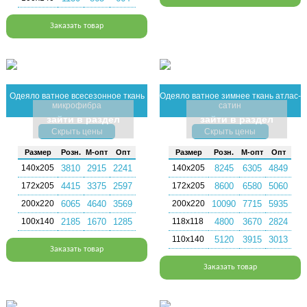
Заказать товар
Одеяло ватное всесезонное ткань
Одеяло ватное зимнее ткань атлас-
микрофибра
сатин
зайти в раздел
зайти в раздел
Скрыть цены
Скрыть цены
Раз­мер
Розн.
М-опт
Опт
Раз­мер
Розн.
М-опт
Опт
140х205
3810
2915
2241
140х205
8245
6305
4849
172х205
4415
3375
2597
172х205
8600
6580
5060
200х220
6065
4640
3569
200х220
10090
7715
5935
100х140
2185
1670
1285
118х118
4800
3670
2824
110х140
5120
3915
3013
Заказать товар
Заказать товар