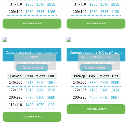
118х118
1755
1340
1031
118х118
1755
1340
1031
100х140
1980
1515
1166
100х140
1980
1515
1166
Заказать товар
Заказать товар
Одеяло полиэфир ткань поплин
Одеяло эвкалипт 300 гр.м² ткань
зимнее
сатин всесезонное
зайти в раздел
зайти в раздел
Скрыть цены
Скрыть цены
Раз­мер
Розн.
М-опт
Опт
Раз­мер
Розн.
М-опт
Опт
140х205
2315
1770
1361
140х205
3560
2725
2095
172х205
2615
2000
1539
172х205
4105
3140
2414
200х220
2875
2195
1690
200х220
4855
3715
2857
118х118
1405
1075
826
Заказать товар
Заказать товар