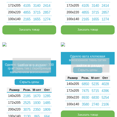
172х205
4105
3140
2414
172х205
4105
3140
2414
200х220
4855
3715
2857
200х220
4855
3715
2857
100х140
2165
1655
1274
100х140
2165
1655
1274
Заказать товар
Заказать товар
Одеяло вата хлопковая
всесезонное ткань сатин
Одеяло бамбуковое волокно 300
зайти в раздел
зайти в раздел
гр.м² ткань тик с серебряным
Скрыть цены
напылением всесезонное
Раз­мер
Розн.
М-опт
Опт
Скрыть цены
140х205
6850
5235
4028
Раз­мер
Розн.
М-опт
Опт
172х205
7475
5715
4396
140х205
2185
1670
1285
200х220
8930
6830
5254
172х205
2525
1930
1485
100х140
3580
2740
2106
200х220
3075
2350
1809
Заказать товар
100х140
1130
865
664