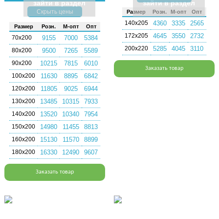
зайти в раздел
зайти в раздел
Скрыть цены
Раз­мер
Розн.
М-опт
Опт
140х205
4360
3335
2565
Раз­мер
Розн.
М-опт
Опт
172х205
4645
3550
2732
70х200
9155
7000
5384
200х220
5285
4045
3110
80х200
9500
7265
5589
90х200
10215
7815
6010
Заказать товар
100х200
11630
8895
6842
120х200
11805
9025
6944
130х200
13485
10315
7933
140х200
13520
10340
7954
150х200
14980
11455
8813
160х200
15130
11570
8899
180х200
16330
12490
9607
Заказать товар