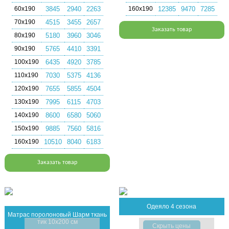
60х190
3845
2940
2263
160х190
12385
9470
7285
70х190
4515
3455
2657
Заказать товар
80х190
5180
3960
3046
90х190
5765
4410
3391
100х190
6435
4920
3785
110х190
7030
5375
4136
120х190
7655
5855
4504
130х190
7995
6115
4703
140х190
8600
6580
5060
150х190
9885
7560
5816
160х190
10510
8040
6183
Заказать товар
Одеяло 4 сезона
Матрас поролоновый Шарм ткань
тик 10x200 см
Скрыть цены