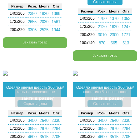
Скрыть цены
Раз­мер
Розн.
М-опт
Опт
Раз­мер
Розн.
М-опт
Опт
140х205
2380
1820
1399
140х205
1790
1370
1053
172х205
2655
2030
1561
172х205
2120
1620
1247
200х220
3305
2525
1944
200х220
3010
2300
1771
Заказать товар
100х140
870
665
513
Заказать товар
Одеяло овечья шерсть 300 гр.м²
Одеяло овечья шерсть 300 гр.м²
ткань тик всесезонное
ткань тик хб всесезонное
зайти в раздел
зайти в раздел
Скрыть цены
Скрыть цены
Раз­мер
Розн.
М-опт
Опт
Раз­мер
Розн.
М-опт
Опт
140х205
3450
2640
2030
140х205
3450
2640
2030
172х205
3885
2970
2284
172х205
3885
2970
2284
200х220
4600
3515
2705
200х220
4600
3515
2705