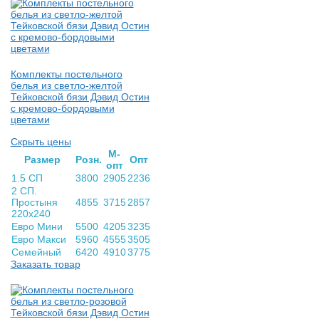
Комплекты постельного
белья из светло-желтой
Тейковской бязи Дэвид Остин
с кремово-бордовыми
цветами
Скрыть цены
М-
Раз­мер
Розн.
Опт
опт
1.5 СП
3800
2905
2236
2 СП.
Простыня
4855
3715
2857
220х240
Евро Мини
5500
4205
3235
Евро Макси
5960
4555
3505
Семейный
6420
4910
3775
Заказать товар