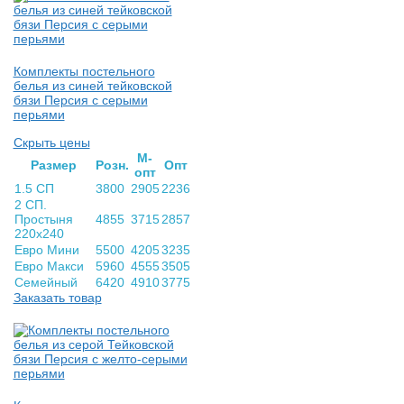
Комплекты постельного
белья из синей тейковской
бязи Персия с серыми
перьями
Скрыть цены
М-
Раз­мер
Розн.
Опт
опт
1.5 СП
3800
2905
2236
2 СП.
Простыня
4855
3715
2857
220х240
Евро Мини
5500
4205
3235
Евро Макси
5960
4555
3505
Семейный
6420
4910
3775
Заказать товар