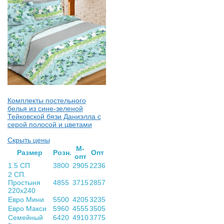
Комплекты постельного
белья из сине-зеленой
Тейковской бязи Даниэлла с
серой полосой и цветами
Скрыть цены
М-
Раз­мер
Розн.
Опт
опт
1.5 СП
3800
2905
2236
2 СП.
Простыня
4855
3715
2857
220х240
Евро Мини
5500
4205
3235
Евро Макси
5960
4555
3505
Семейный
6420
4910
3775