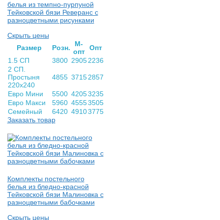
белья из темпно-пурпуной
Тейковской бязи Реверанс с
разноцветными рисунками
Скрыть цены
М-
Раз­мер
Розн.
Опт
опт
1.5 СП
3800
2905
2236
2 СП.
Простыня
4855
3715
2857
220х240
Евро Мини
5500
4205
3235
Евро Макси
5960
4555
3505
Семейный
6420
4910
3775
Заказать товар
Комплекты постельного
белья из бледно-красной
Тейковской бязи Малиновка с
разноцветными бабочками
Скрыть цены