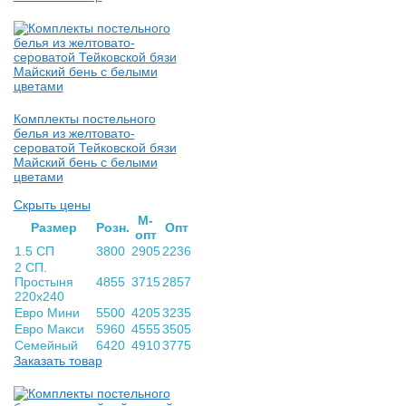
Комплекты постельного
белья из желтовато-
сероватой Тейковской бязи
Майский бень с белыми
цветами
Скрыть цены
М-
Раз­мер
Розн.
Опт
опт
1.5 СП
3800
2905
2236
2 СП.
Простыня
4855
3715
2857
220х240
Евро Мини
5500
4205
3235
Евро Макси
5960
4555
3505
Семейный
6420
4910
3775
Заказать товар