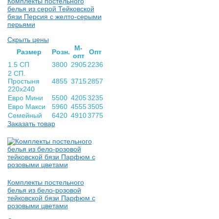
Комплекты постельного
белья из серой Тейковской
бязи Персия с желто-серыми
перьями
Скрыть цены
М-
Раз­мер
Розн.
Опт
опт
1.5 СП
3800
2905
2236
2 СП.
Простыня
4855
3715
2857
220х240
Евро Мини
5500
4205
3235
Евро Макси
5960
4555
3505
Семейный
6420
4910
3775
Заказать товар
Комплекты постельного
белья из бело-розовой
тейковской бязи Парфюм с
розовыми цветами