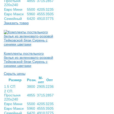
Простыня
4855
3715
2857
220х240
Евро Мини
5500
4205
3235
Евро Макси
5960
4555
3505
Семейный
6420
4910
3775
Заказать товар
Комплекты постельного
белья из зеленовато-розовой
Тейковской бязи Сирень с
синими цветами
Скрыть цены
М-
Раз­мер
Розн.
Опт
опт
1.5 СП
3800
2905
2236
2 СП.
Простыня
4855
3715
2857
220х240
Евро Мини
5500
4205
3235
Евро Макси
5960
4555
3505
Семейный
6420
4910
3775