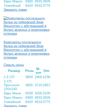
Евро Макси
5960
4555
3505
Семейный
6420
4910
3775
Заказать товар
Комплекты постельного
белья из тейковской бязи
Манхэттен с абстракцией в
белых зеленых и коричневых
оттенках
Скрыть цены
М-
Раз­мер
Розн.
Опт
опт
1.5 СП
3800
2905
2236
2 СП.
Простыня
4855
3715
2857
220х240
Евро Мини
5500
4205
3235
Евро Макси
5960
4555
3505
Семейный
6420
4910
3775
Заказать товар