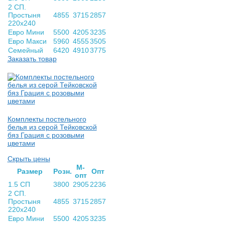
2 СП.
Простыня
4855
3715
2857
220х240
Евро Мини
5500
4205
3235
Евро Макси
5960
4555
3505
Семейный
6420
4910
3775
Заказать товар
Комплекты постельного
белья из серой Тейковской
бяз Грация с розовыми
цветами
Скрыть цены
М-
Раз­мер
Розн.
Опт
опт
1.5 СП
3800
2905
2236
2 СП.
Простыня
4855
3715
2857
220х240
Евро Мини
5500
4205
3235