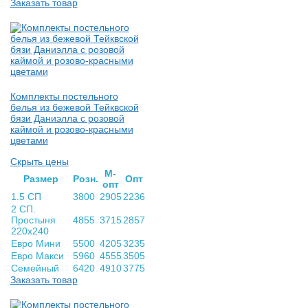
Заказать товар
Комплекты постельного
белья из бежевой Тейквской
бязи Даниэлла с розовой
каймой и розово-красными
цветами
Скрыть цены
М-
Раз­мер
Розн.
Опт
опт
1.5 СП
3800
2905
2236
2 СП.
Простыня
4855
3715
2857
220х240
Евро Мини
5500
4205
3235
Евро Макси
5960
4555
3505
Семейный
6420
4910
3775
Заказать товар