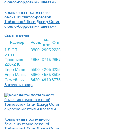
Комплекты постельного
белья из светло-розовой
Тейковской бязи Дэвид Остин
с бело-бордовыми цветами
Скрыть цены
М-
Раз­мер
Розн.
Опт
опт
1.5 СП
3800
2905
2236
2 СП.
Простыня
4855
3715
2857
220х240
Евро Мини
5500
4205
3235
Евро Макси
5960
4555
3505
Семейный
6420
4910
3775
Заказать товар
Комплекты постельного
белья из темно-зеленой
Тейковской бязи Дэвид Остин