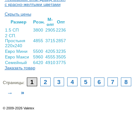
с красно-желтыми цветами
Скрыть цены
М-
Раз­мер
Розн.
Опт
опт
1.5 СП
3800
2905
2236
2 СП.
Простыня
4855
3715
2857
220х240
Евро Мини
5500
4205
3235
Евро Макси
5960
4555
3505
Семейный
6420
4910
3775
Заказать товар
1
2
3
4
5
6
7
8
Страницы:
→
»
© 2009-2026 Valetex