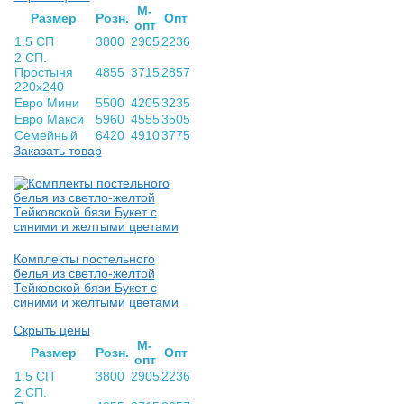
М-
Раз­мер
Розн.
Опт
опт
1.5 СП
3800
2905
2236
2 СП.
Простыня
4855
3715
2857
220х240
Евро Мини
5500
4205
3235
Евро Макси
5960
4555
3505
Семейный
6420
4910
3775
Заказать товар
Комплекты постельного
белья из светло-желтой
Тейковской бязи Букет с
синими и желтыми цветами
Скрыть цены
М-
Раз­мер
Розн.
Опт
опт
1.5 СП
3800
2905
2236
2 СП.