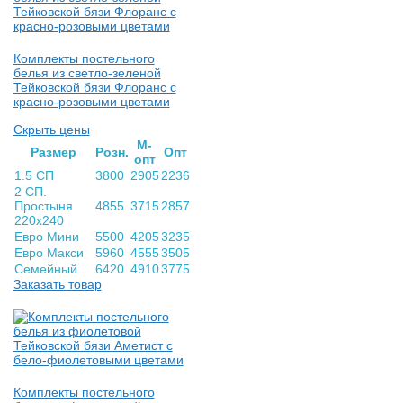
Комплекты постельного
белья из светло-зеленой
Тейковской бязи Флоранс с
красно-розовыми цветами
Скрыть цены
М-
Раз­мер
Розн.
Опт
опт
1.5 СП
3800
2905
2236
2 СП.
Простыня
4855
3715
2857
220х240
Евро Мини
5500
4205
3235
Евро Макси
5960
4555
3505
Семейный
6420
4910
3775
Заказать товар
Комплекты постельного