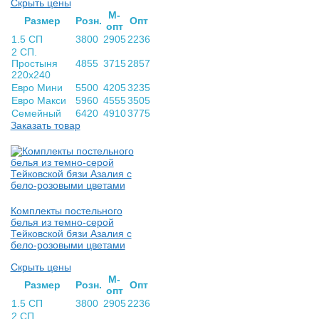
Скрыть цены
М-
Раз­мер
Розн.
Опт
опт
1.5 СП
3800
2905
2236
2 СП.
Простыня
4855
3715
2857
220х240
Евро Мини
5500
4205
3235
Евро Макси
5960
4555
3505
Семейный
6420
4910
3775
Заказать товар
Комплекты постельного
белья из темно-серой
Тейковской бязи Азалия с
бело-розовыми цветами
Скрыть цены
М-
Раз­мер
Розн.
Опт
опт
1.5 СП
3800
2905
2236
2 СП.