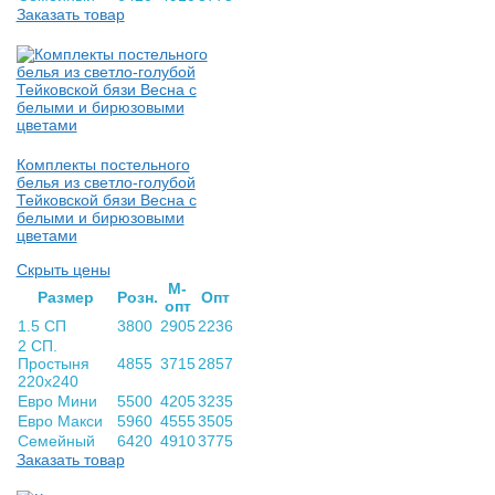
Заказать товар
Комплекты постельного
белья из светло-голубой
Тейковской бязи Весна с
белыми и бирюзовыми
цветами
Скрыть цены
М-
Раз­мер
Розн.
Опт
опт
1.5 СП
3800
2905
2236
2 СП.
Простыня
4855
3715
2857
220х240
Евро Мини
5500
4205
3235
Евро Макси
5960
4555
3505
Семейный
6420
4910
3775
Заказать товар