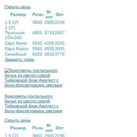
Скрыть цены
М-
Раз­мер
Розн.
Опт
опт
1.5 СП
3800
2905
2236
2 СП.
Простыня
4855
3715
2857
220х240
Евро Мини
5500
4205
3235
Евро Макси
5960
4555
3505
Семейный
6420
4910
3775
Заказать товар
Комплекты постельного
белья из светло-серой
Тейковской бязи Аметист с
бело-фиолетовыми цветами
Скрыть цены
М-
Раз­мер
Розн.
Опт
опт
1.5 СП
3800
2905
2236