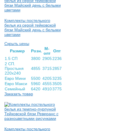
Комплекты постельного
белья из серой тейковской
бязи Майский день с белыми
цветами
Скрыть цены
М-
Раз­мер
Розн.
Опт
опт
1.5 СП
3800
2905
2236
2 СП.
Простыня
4855
3715
2857
220х240
Евро Мини
5500
4205
3235
Евро Макси
5960
4555
3505
Семейный
6420
4910
3775
Заказать товар
Комплекты постельного