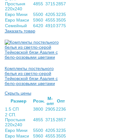
Простыня
4855
3715
2857
220х240
Евро Мини
5500
4205
3235
Евро Макси
5960
4555
3505
Семейный
6420
4910
3775
Заказать товар
Комплекты постельного
белья из светло-серой
Тейковской бязи Азалия с
бело-розовыми цветами
Скрыть цены
М-
Раз­мер
Розн.
Опт
опт
1.5 СП
3800
2905
2236
2 СП.
Простыня
4855
3715
2857
220х240
Евро Мини
5500
4205
3235
Евро Макси
5960
4555
3505