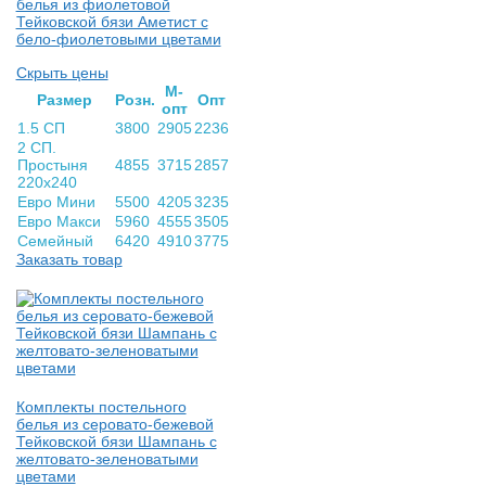
белья из фиолетовой
Тейковской бязи Аметист с
бело-фиолетовыми цветами
Скрыть цены
М-
Раз­мер
Розн.
Опт
опт
1.5 СП
3800
2905
2236
2 СП.
Простыня
4855
3715
2857
220х240
Евро Мини
5500
4205
3235
Евро Макси
5960
4555
3505
Семейный
6420
4910
3775
Заказать товар
Комплекты постельного
белья из серовато-бежевой
Тейковской бязи Шампань с
желтовато-зеленоватыми
цветами