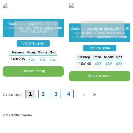
Одеяло легкофайбер 300 гр в
полиэстере 140*205 с небольшим
Одеяло-покрывало Мечта 110*140
зайти в раздел
зайти в раздел
дефектом чехла
серый фон с белыми гусями с
небольшим загрязнением ткани
Скрыть цены
Скрыть цены
Раз­мер
Розн.
М-опт
Опт
Раз­мер
Розн.
М-опт
Опт
140х205
761
761
761
110х140
432
432
432
Заказать товар
Заказать товар
1
2
3
4
→
»
Страницы:
© 2009-2026 Valetex