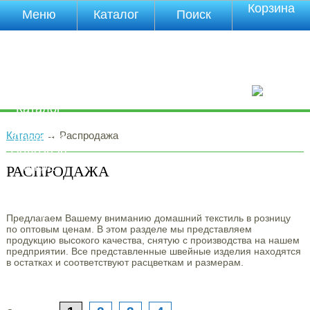
Корзина
Меню
Каталог
Поиск
Уцененные
товары
О компании
Контакты
Прайс-лист
Каталог
Оплата
Каталог
→
Распродажа
Доставка
Полезная
инфа
РАСПРОДАЖА
Магазины
Отзывы
Видео
Предлагаем Вашему вниманию домашний текстиль в розницу
по оптовым ценам. В этом разделе мы представляем
продукцию высокого качества, снятую с производства на нашем
предприятии. Все представленные швейные изделия находятся
в остатках и соответствуют расцветкам и размерам.