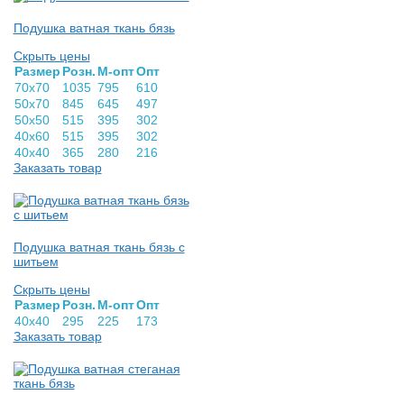
Подушка ватная ткань бязь
Скрыть цены
Раз­мер
Розн.
М-опт
Опт
70х70
1035
795
610
50х70
845
645
497
50х50
515
395
302
40х60
515
395
302
40х40
365
280
216
Заказать товар
Подушка ватная ткань бязь с
шитьем
Скрыть цены
Раз­мер
Розн.
М-опт
Опт
40х40
295
225
173
Заказать товар