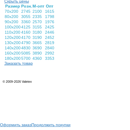
Скрыть цены
Раз­мер
Розн.
М-опт
Опт
70х200
2745
2100
1615
80х200
3055
2335
1798
90х200
3360
2570
1976
100х200
4125
3155
2425
110х200
4160
3180
2446
120х200
4170
3190
2452
130х200
4790
3665
2819
140х200
4830
3690
2840
160х200
5085
3890
2992
180х200
5700
4360
3353
Заказать товар
© 2009-2026 Valetex
Оформить заказ
Продолжить покупки