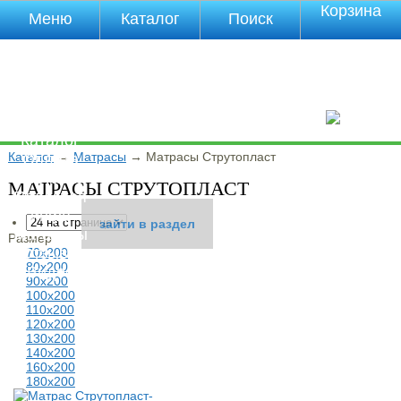
Корзина
Меню
Каталог
Поиск
Уцененные
товары
О компании
Контакты
Прайс-лист
Каталог
Каталог
→
Матрасы
→
Матрасы Струтопласт
Оплата
Доставка
МАТРАСЫ СТРУТОПЛАСТ
Полезная
инфа
зайти в раздел
зайти в раздел
Магазины
Размер
Отзывы
70х200
80х200
Видео
90х200
100х200
110х200
120х200
130х200
140х200
160х200
180х200