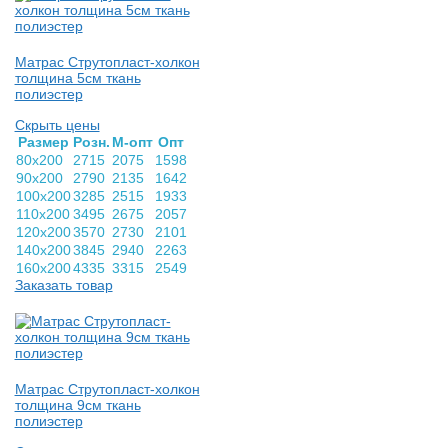
Матрас Струтопласт-холкон
толщина 5см ткань
полиэстер
Скрыть цены
Раз­мер
Розн.
М-опт
Опт
80х200
2715
2075
1598
90х200
2790
2135
1642
100х200
3285
2515
1933
110х200
3495
2675
2057
120х200
3570
2730
2101
140х200
3845
2940
2263
160х200
4335
3315
2549
Заказать товар
Матрас Струтопласт-холкон
толщина 9см ткань
полиэстер