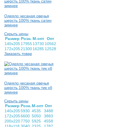
Одеяло чесаная овечья
шерсть 100% ткань сатин
зимнее
Скрыть цены
Раз­мер
Розн.
М-опт
Опт
140х205
17955
13730
10562
172х205
21300
16285
12528
Заказать товар
Одеяло чесаная овечья
шерсть 100% ткань тик хб
зимнее
Скрыть цены
Раз­мер
Розн.
М-опт
Опт
140х205
5930
4535
3488
172х205
6600
5050
3883
200х220
7750
5925
4558
118х118
3040
2325
1787