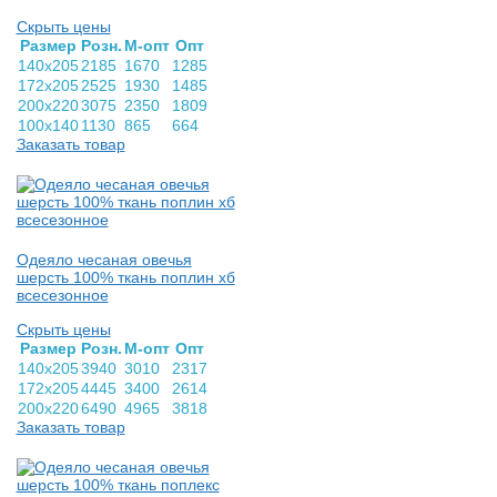
Скрыть цены
Раз­мер
Розн.
М-опт
Опт
140х205
2185
1670
1285
172х205
2525
1930
1485
200х220
3075
2350
1809
100х140
1130
865
664
Заказать товар
Одеяло чесаная овечья
шерсть 100% ткань поплин хб
всесезонное
Скрыть цены
Раз­мер
Розн.
М-опт
Опт
140х205
3940
3010
2317
172х205
4445
3400
2614
200х220
6490
4965
3818
Заказать товар