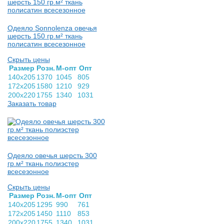
Одеяло Sonnolenza овечья
шерсть 150 гр.м² ткань
полисатин всесезонное
Скрыть цены
Раз­мер
Розн.
М-опт
Опт
140х205
1370
1045
805
172х205
1580
1210
929
200х220
1755
1340
1031
Заказать товар
Одеяло овечья шерсть 300
гр.м² ткань полиэстер
всесезонное
Скрыть цены
Раз­мер
Розн.
М-опт
Опт
140х205
1295
990
761
172х205
1450
1110
853
200х220
1755
1340
1031