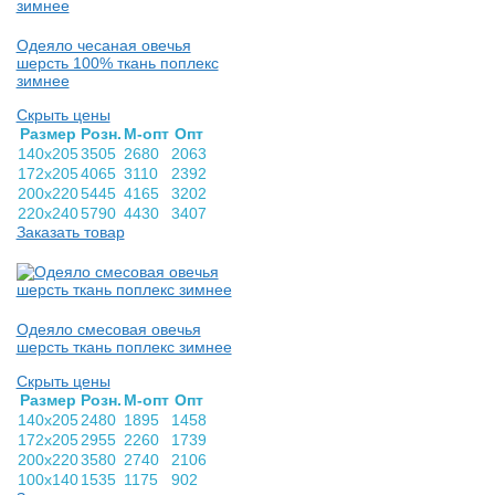
Одеяло чесаная овечья
шерсть 100% ткань поплекс
зимнее
Скрыть цены
Раз­мер
Розн.
М-опт
Опт
140х205
3505
2680
2063
172х205
4065
3110
2392
200х220
5445
4165
3202
220х240
5790
4430
3407
Заказать товар
Одеяло смесовая овечья
шерсть ткань поплекс зимнее
Скрыть цены
Раз­мер
Розн.
М-опт
Опт
140х205
2480
1895
1458
172х205
2955
2260
1739
200х220
3580
2740
2106
100х140
1535
1175
902