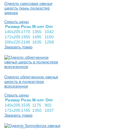
Одеяло смесовая овечья
шерсть ткань полиэстер
зимнее
Скрыть цены
Раз­мер
Розн.
М-опт
Опт
140х205
1770
1355
1042
172х205
1955
1495
1150
200х220
2140
1635
1258
Заказать товар
Одеяло облегченное овечья
шерсть в полиэстере
всесезонное
Скрыть цены
Раз­мер
Розн.
М-опт
Опт
140х205
1535
1175
902
172х205
1765
1350
1037
Заказать товар