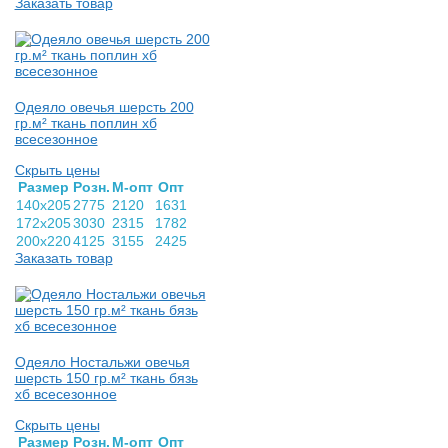
Заказать товар
Одеяло овечья шерсть 200
гр.м² ткань поплин хб
всесезонное
Скрыть цены
Раз­мер
Розн.
М-опт
Опт
140х205
2775
2120
1631
172х205
3030
2315
1782
200х220
4125
3155
2425
Заказать товар
Одеяло Ностальжи овечья
шерсть 150 гр.м² ткань бязь
хб всесезонное
Скрыть цены
Раз­мер
Розн.
М-опт
Опт