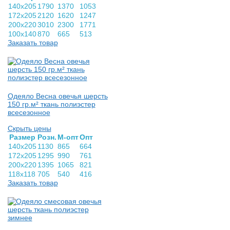
140х205
1790
1370
1053
172х205
2120
1620
1247
200х220
3010
2300
1771
100х140
870
665
513
Заказать товар
Одеяло Весна овечья шерсть
150 гр.м² ткань полиэстер
всесезонное
Скрыть цены
Раз­мер
Розн.
М-опт
Опт
140х205
1130
865
664
172х205
1295
990
761
200х220
1395
1065
821
118х118
705
540
416
Заказать товар