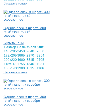
Заказать товар
Одеяло овечья шерсть 300
гр.м² ткань тик хб
всесезонное
Скрыть цены
Раз­мер
Розн.
М-опт
Опт
140х205
3450
2640
2030
172х205
3885
2970
2284
200х220
4600
3515
2705
118х118
1755
1340
1031
100х140
1980
1515
1166
Заказать товар
Одеяло овечья шерсть 300
гр.м² ткань тик серебро
всесезонное