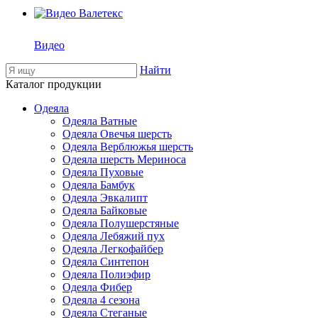
Видео
Найти
Каталог продукции
Одеяла
Одеяла Ватные
Одеяла Овечья шерсть
Одеяла Верблюжья шерсть
Одеяла шерсть Мериноса
Одеяла Пуховые
Одеяла Бамбук
Одеяла Эвкалипт
Одеяла Байковые
Одеяла Полушерстяные
Одеяла Лебяжий пух
Одеяла Легкофайбер
Одеяла Синтепон
Одеяла Полиэфир
Одеяла Фибер
Одеяла 4 сезона
Одеяла Стеганые