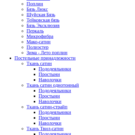
Поплин
Бязь Люкс
Шуйская Бязь
Тейковская бязь
Бязь Эксклюзив
Перкаль
Микрофибра
Мако-сатин
Полиэстер
Зима - Лето поплин
Постельные принадлежности
Ткань сатин
Пододеяльники
Простыни
Наволочки
Ткань сатин однотонный
Пододеяльники
Простыни
Наволочки
Ткань сатин-страйп
Пододеяльники
Простыни
Наволочки
Ткань Твил-сатин
Пододеяльники