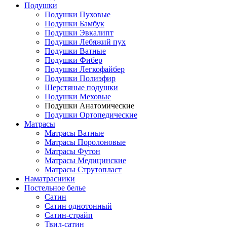
Подушки
Подушки Пуховые
Подушки Бамбук
Подушки Эвкалипт
Подушки Лебяжий пух
Подушки Ватные
Подушки Фибер
Подушки Легкофайбер
Подушки Полиэфир
Шерстяные подушки
Подушки Меховые
Подушки Анатомические
Подушки Ортопедические
Матрасы
Матрасы Ватные
Матрасы Поролоновые
Матрасы Футон
Матрасы Медицинские
Матрасы Струтопласт
Наматрасники
Постельное белье
Сатин
Сатин однотонный
Сатин-страйп
Твил-сатин