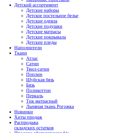
Детский ассортимент
Детские наборы
Детское постельное белье
Детские одеяла
Детские подушки
Детские матрасы
Детские покрывала
Детские пледы
Наполнители
Ткани
Атлас
Сатин
Твил-сатин
Поплин
Шуйская бязь
Бязь
Поликоттон
Перкаль
Тик матрасный
Льняная ткань Рогожка
Новинки
Хиты продаж
Распродажа
складских остатков