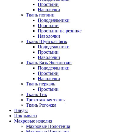
Простыни
Наволочки
Ткань поплин
Пододеяльники
Простыни
Простыни на резинке
Наволочки
Ткань Шуйская бязь
Пододеяльники
Простыни
Наволочки
Ткань Бязь Эксклюзив
Пододеяльники
Простыни
Наволочки
Ткань перкаль
Простыни
Ткань Тик
Трикотажная ткань
Ткань Рогожка
Пледы
Покрывала
Махровые изделия
Махровые Полотенца
Махровые Простыни