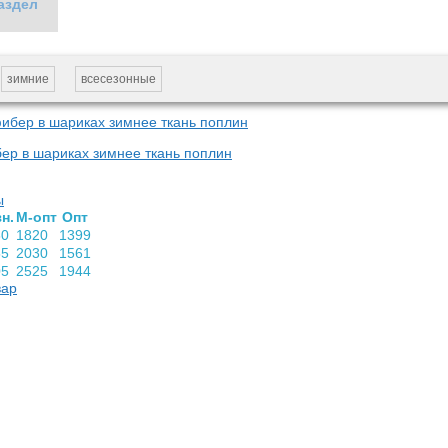
аздел
зимние
всесезонные
ер в шариках зимнее ткань поплин
ы
н.
М-опт
Опт
80
1820
1399
55
2030
1561
05
2525
1944
вар