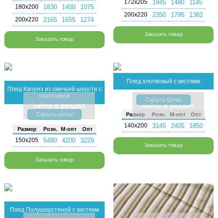
172х205
1945
1490
1145
180х200
1830
1400
1075
200х220
2350
1795
1382
200х220
2165
1655
1274
Заказать товар
Заказать товар
Плед хлопковый с кистями
Плед Каприз из овечьей шерсти с
окантовкой
Скрыть цены
зайти в раздел
зайти в раздел
Скрыть цены
Раз­мер
Розн.
М-опт
Опт
140х200
3145
2405
1850
Раз­мер
Розн.
М-опт
Опт
150х205
5490
4200
3229
Заказать товар
Заказать товар
Плед Полушерстяной с кистями