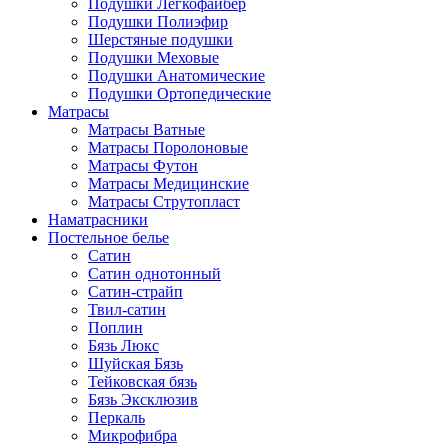
Подушки Легкофайбер
Подушки Полиэфир
Шерстяные подушки
Подушки Меховые
Подушки Анатомические
Подушки Ортопедические
Матрасы
Матрасы Ватные
Матрасы Поролоновые
Матрасы Футон
Матрасы Медицинские
Матрасы Струтопласт
Наматрасники
Постельное белье
Сатин
Сатин однотонный
Сатин-страйп
Твил-сатин
Поплин
Бязь Люкс
Шуйская Бязь
Тейковская бязь
Бязь Эксклюзив
Перкаль
Микрофибра