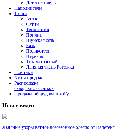
Детские пледы
Наполнители
Ткани
Атлас
Сатин
Твил-сатин
Поплин
Шуйская бязь
Бязь
Поликоттон
Перкаль
Тик матрасный
Льняная ткань Рогожка
Новинки
Хиты продаж
Распродажа
складских остатков
Продажа оборудования б/у
Новое видео
Льняные узоры ватное всесезонное одеяло от Валетекс