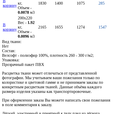
В
кг,
1830
1400
1075
285
корзину
Объем -
0.0078
м3
200х220
Вес -
1.92
В
кг,
2165
1655
1274
1547
корзину
Объем -
0.0096
м3
Вид ткани:
Нет
Состав:
Велсофт - полиэфир 100%, плотность 260 - 300 г/м2;
Упаковка:
Прозрачный пакет ПВХ
Расцветка ткани может отличаться от представленной
фотографии. Мы учитываем ваши пожелания только по
колористике и цветовой гамме и не принимаем заказы по
конкретным расцветкам тканей. Данные объёма каждого
размера изделия указаны как транспортировочные.
При оформлении заказа Вы можете написать свои пожелания
в поле комментария к заказу.
Лёгкий, эластичный и приятный к телу плед из лёгкого