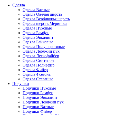
Одеяла
Одеяла Ватные
Одеяла Овечья шерсть
Одеяла Верблюжья шерсть
Одеяла шерсть Мериноса
Одеяла Пуховые
Одеяла Бамбук
Одеяла Эвкалипт
Одеяла Байковые
Одеяла Полушерстяные
Одеяла Лебяжий пух
Одеяла Легкофайбер
Одеяла Синтепон
Одеяла Полиэфир
Одеяла Фибер
Одеяла 4 сезона
Одеяла Стеганые
Подушки
Подушки Пуховые
Подушки Бамбук
Подушки Эвкалипт
Подушки Лебяжий пух
Подушки Ватные
Подушки Фибер