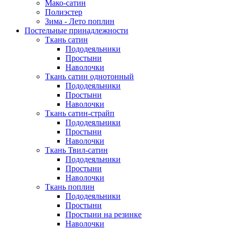
Мако-сатин
Полиэстер
Зима - Лето поплин
Постельные принадлежности
Ткань сатин
Пододеяльники
Простыни
Наволочки
Ткань сатин однотонный
Пододеяльники
Простыни
Наволочки
Ткань сатин-страйп
Пододеяльники
Простыни
Наволочки
Ткань Твил-сатин
Пододеяльники
Простыни
Наволочки
Ткань поплин
Пододеяльники
Простыни
Простыни на резинке
Наволочки