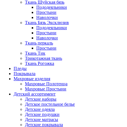
Ткань Шуйская бязь
Пододеяльники
Простыни
Наволочки
Ткань Бязь Эксклюзив
Пододеяльники
Простыни
Наволочки
Ткань перкаль
Простыни
Ткань Тик
Трикотажная ткань
Ткань Рогожка
Пледы
Покрывала
Махровые изделия
Махровые Полотенца
Махровые Простыни
Детский ассортимент
Детские наборы
Детское постельное белье
Детские одеяла
Детские подушки
Детские матрасы
Детские покрывала