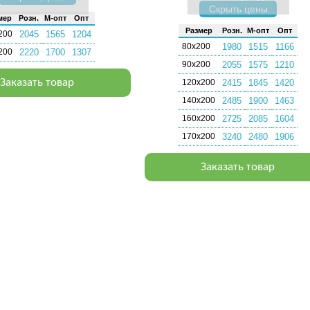
Скрыть цены
мер
Розн.
М-опт
Опт
Раз­мер
Розн.
М-опт
Опт
200
2045
1565
1204
80х200
1980
1515
1166
200
2220
1700
1307
90х200
2055
1575
1210
Заказать товар
120х200
2415
1845
1420
140х200
2485
1900
1463
160х200
2725
2085
1604
170х200
3240
2480
1906
Заказать товар