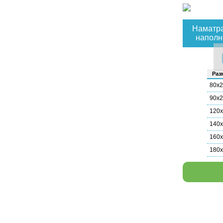
Наматра
наполн
Раз­
80х
90х
120
140
160
180