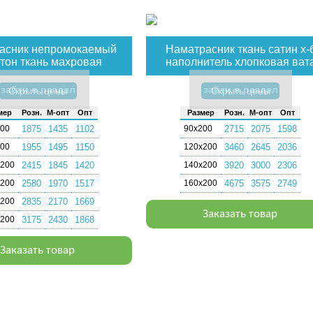
асник непромокаемый
Наматрасник ткань сатин х-
тон ткань махровая
наполнитель хлопковая ват
зайти в раздел
зайти в раздел
Скрыть цены
Скрыть цены
мер
Розн.
М-опт
Опт
Раз­мер
Розн.
М-опт
Опт
200
1875
1435
1102
90х200
2715
2075
1598
200
1955
1495
1150
120х200
3460
2645
2036
х200
2415
1845
1420
140х200
3920
3000
2306
х200
2580
1970
1517
160х200
4675
3575
2749
х200
2835
2170
1669
Заказать товар
х200
3175
2430
1868
Заказать товар