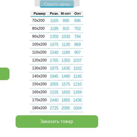
Скрыть цены
Раз­мер
Розн.
М-опт
Опт
70х200
1165
890
686
80х200
1195
915
702
90х200
1350
1030
794
100х200
1475
1130
869
110х200
1540
1180
907
120х200
1765
1350
1037
130х200
1875
1435
1102
140х200
1945
1490
1145
150х200
2055
1575
1210
160х200
2155
1650
1269
170х200
2440
1865
1436
180х200
2725
2085
1604
Заказать товар