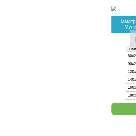
Наматр
Муле
Раз­
80х
90х
120
140
160
180