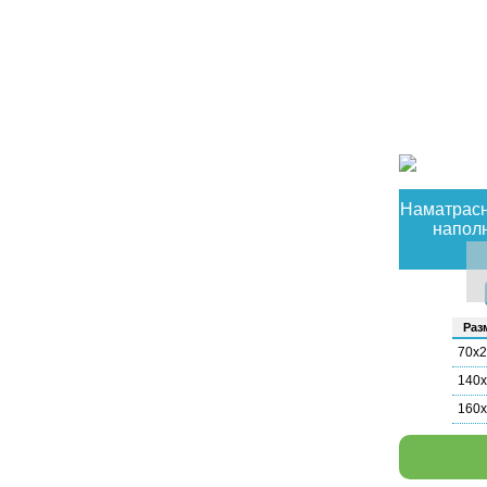
Наматрасни
наполн
Раз­
70х
140
160