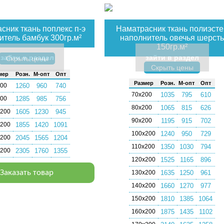
сник ткань поплекс п-э
Наматрасник ткань полиэсте
итель бамбук 300гр.м²
наполнитель овечья шерсть
150гр.м²
зайти в раздел
зайти в раздел
Скрыть цены
Скрыть цены
мер
Розн.
М-опт
Опт
Раз­мер
Розн.
М-опт
Опт
200
1260
960
740
70х200
1035
795
610
200
1285
985
756
80х200
1065
815
626
х200
1605
1230
945
90х200
1195
915
702
х200
1855
1420
1091
100х200
1240
950
729
х200
2045
1565
1204
110х200
1350
1030
794
х200
2305
1760
1355
120х200
1525
1165
896
Заказать товар
130х200
1635
1250
961
140х200
1660
1270
977
150х200
1810
1385
1064
160х200
1875
1435
1102