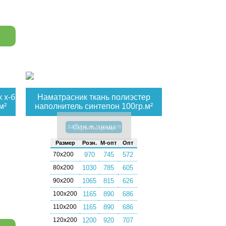
 х-б
Наматрасник ткань полиэстер
м²
наполнитель синтепон 100гр.м²
зайти в раздел
Скрыть цены
Раз­мер
Розн.
М-опт
Опт
70х200
970
745
572
80х200
1030
785
605
90х200
1065
815
626
100х200
1165
890
686
110х200
1165
890
686
120х200
1200
920
707