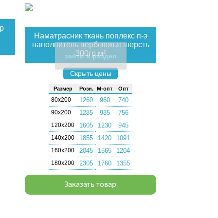
р
Наматрасник ткань поплекс п-э
наполнитель верблюжья шерсть
300гр.м²
зайти в раздел
Скрыть цены
Раз­мер
Розн.
М-опт
Опт
80х200
1260
960
740
90х200
1285
985
756
120х200
1605
1230
945
140х200
1855
1420
1091
160х200
2045
1565
1204
180х200
2305
1760
1355
Заказать товар