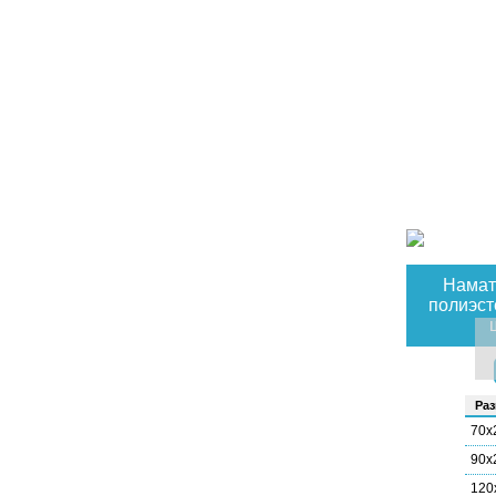
Намат
полиэст
Раз
70х
90х
120