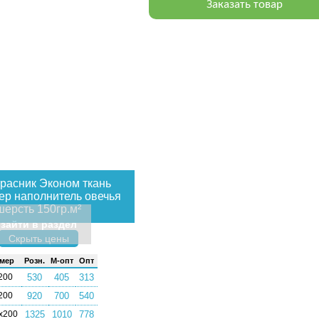
Заказать товар
расник Эконом ткань
ер наполнитель овечья
шерсть 150гр.м²
зайти в раздел
Скрыть цены
­мер
Розн.
М-опт
Опт
200
530
405
313
200
920
700
540
х200
1325
1010
778