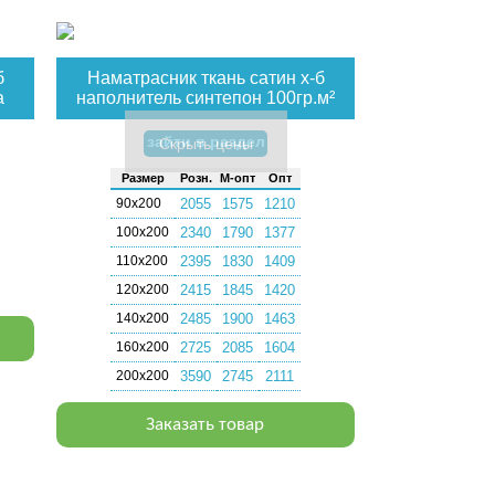
б
Наматрасник ткань сатин х-б
а
наполнитель синтепон 100гр.м²
зайти в раздел
Скрыть цены
Раз­мер
Розн.
М-опт
Опт
90х200
2055
1575
1210
100х200
2340
1790
1377
110х200
2395
1830
1409
120х200
2415
1845
1420
140х200
2485
1900
1463
160х200
2725
2085
1604
200х200
3590
2745
2111
Заказать товар