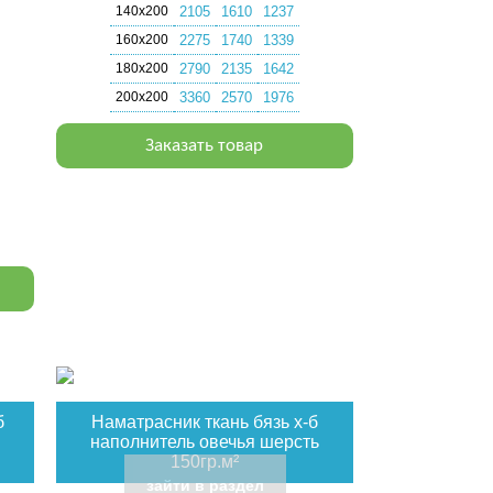
140х200
2105
1610
1237
160х200
2275
1740
1339
180х200
2790
2135
1642
200х200
3360
2570
1976
Заказать товар
б
Наматрасник ткань бязь х-б
наполнитель овечья шерсть
150гр.м²
зайти в раздел