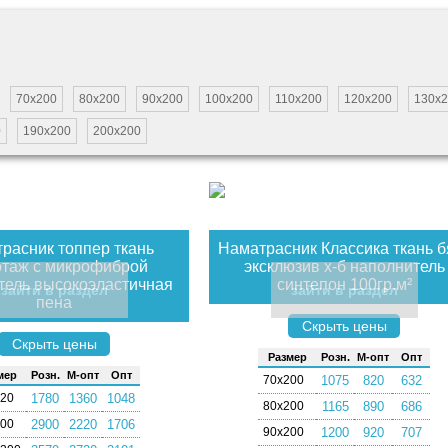
70х200
80х200
90х200
100х200
110х200
120х200
130х
0
190х200
200х200
расник топпер ткань
Наматрасник Классика ткань б
отаж с микрофиброй
эксклюзив х-б наполнитель
тель высокоэластичная
синтепон 100гр.м²
зайти в раздел
зайти в раздел
пена
Скрыть цены
Скрыть цены
Раз­мер
Розн.
М-опт
Опт
мер
Розн.
М-опт
Опт
70х200
1075
820
632
120
1780
1360
1048
80х200
1165
890
686
200
2900
2220
1706
90х200
1200
920
707