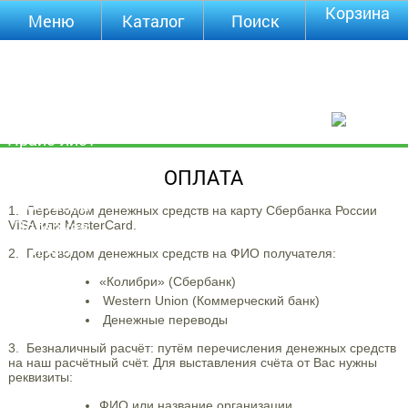
Корзина
Меню
Каталог
Поиск
Уцененные
товары
О компании
Контакты
Прайс-лист
Каталог
ОПЛАТА
Оплата
Доставка
1. Переводом денежных средств на карту Сбербанка России
Полезная
VISA или MasterCard.
инфа
2. Переводом денежных средств на ФИО получателя:
Магазины
«Колибри» (Сбербанк)
Отзывы
Western Union (Коммерческий банк)
Видео
Денежные переводы
3. Безналичный расчёт: путём перечисления денежных средств
на наш расчётный счёт. Для выставления счёта от Вас нужны
реквизиты:
ФИО или название организации