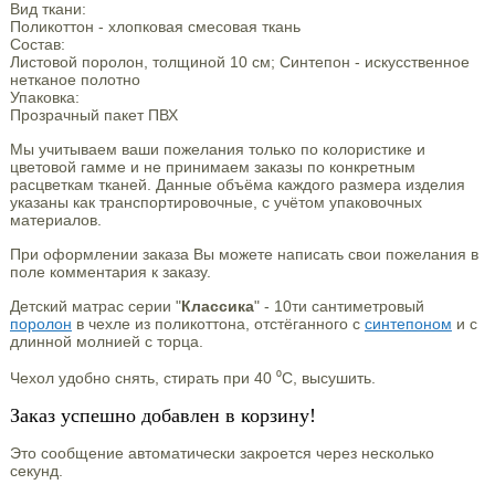
Вид ткани:
Поликоттон - хлопковая смесовая ткань
Состав:
Листовой поролон, толщиной 10 см; Синтепон - искусственное
нетканое полотно
Упаковка:
Прозрачный пакет ПВХ
Мы учитываем ваши пожелания только по колористике и
цветовой гамме и не принимаем заказы по конкретным
расцветкам тканей. Данные объёма каждого размера изделия
указаны как транспортировочные, с учётом упаковочных
материалов.
При оформлении заказа Вы можете написать свои пожелания в
поле комментария к заказу.
Детский матрас серии "
Классика
" - 10ти сантиметровый
поролон
в чехле из поликоттона, отстёганного с
синтепоном
и с
длинной молнией с торца.
Чехол удобно снять, стирать при 40 ⁰С, высушить.
Заказ успешно добавлен в корзину!
Это сообщение автоматически закроется через несколько
секунд.