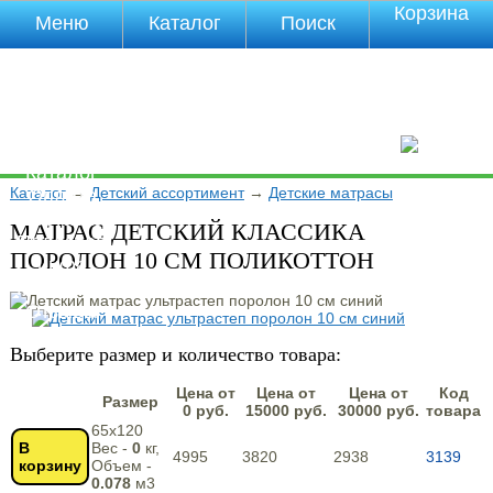
Корзина
Меню
Каталог
Поиск
Уцененные
товары
О компании
Контакты
Прайс-лист
Каталог
Каталог
→
Детский ассортимент
→
Детские матрасы
Оплата
Доставка
МАТРАС ДЕТСКИЙ КЛАССИКА
Полезная
ПОРОЛОН 10 СМ ПОЛИКОТТОН
инфа
Магазины
Отзывы
Видео
Выберите размер и количество товара:
Цена от
Цена от
Цена от
Код
Размер
0 руб.
15000 руб.
30000 руб.
товара
65х120
В
Вес -
0
кг,
4995
3820
2938
3139
корзину
Объем -
0.078
м3