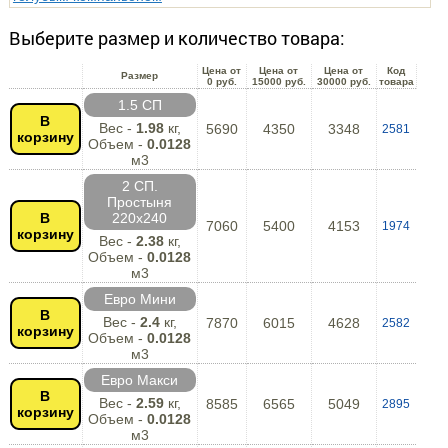
Выберите размер и количество товара:
Цена от
Цена от
Цена от
Код
Размер
0 руб.
15000 руб.
30000 руб.
товара
1.5 СП
В
Вес -
1.98
кг,
5690
4350
3348
2581
корзину
Объем -
0.0128
м3
2 СП.
Простыня
В
220х240
7060
5400
4153
1974
корзину
Вес -
2.38
кг,
Объем -
0.0128
м3
Евро Мини
В
Вес -
2.4
кг,
7870
6015
4628
2582
корзину
Объем -
0.0128
м3
Евро Макси
В
Вес -
2.59
кг,
8585
6565
5049
2895
корзину
Объем -
0.0128
м3