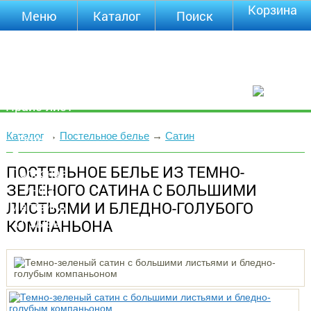
Корзина
Меню
Каталог
Поиск
Уцененные
товары
О компании
Контакты
Прайс-лист
Каталог
Каталог
→
Постельное белье
→
Сатин
Оплата
Доставка
ПОСТЕЛЬНОЕ БЕЛЬЕ ИЗ ТЕМНО-
Полезная
ЗЕЛЕНОГО САТИНА С БОЛЬШИМИ
инфа
ЛИСТЬЯМИ И БЛЕДНО-ГОЛУБОГО
Магазины
Отзывы
КОМПАНЬОНА
Видео