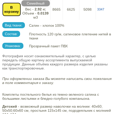
Семейный
В
Вес -
2.92
кг,
8665
6625
5098
3347
корзину
Объем -
0.0139
м3
Вид ткани:
Сатин - хлопок 100%
Состав:
Плотность 120 гр/м, сатиновое плетение нитей в
ткани
Упаковка:
Прозрачный пакет ПВХ
Фотография носит ознакомительный характер, с целью
передать общую картину ассортимента выпускаемой
продукции. Данные объёма каждого размера изделия указаны
как транспортировочные.
При оформлении заказа Вы можете написать свои пожелания
в поле комментария к заказу.
Комплеты постельного белья из темно-зеленого сатина с
большими листьями и бледно-голубого компаньона.
Детский
- возможный размер наволочки на молнии: 40х60;
50х50;60х60 см, простыня 115х145 см, пододеяльник с молнией