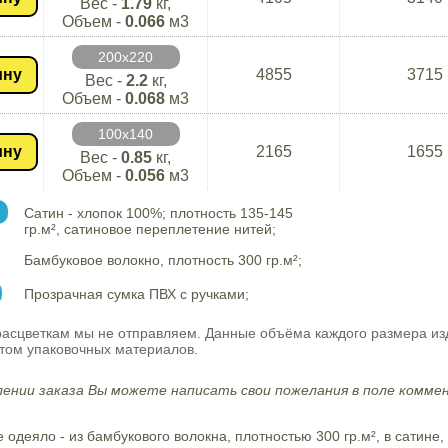
Вес -
1.79
кг,
Объем -
0.066
м3
200х220
ину
4855
3715
Вес -
2.2
кг,
Объем -
0.068
м3
100х140
ину
2165
1655
Вес -
0.85
кг,
Объем -
0.056
м3
Сатин - хлопок 100%; плотность 135-145
гр.м², сатиновое переплетение нитей;
Бамбуковое волокно, плотность 300 гр.м²;
Прозрачная сумка ПВХ с ручками;
асцветкам мы не отправляем. Данные объёма каждого размера изд
ётом упаковочных материалов.
ении заказа Вы можете написать свои пожелания в поле коммен
 одеяло - из бамбукового волокна, плотностью 300 гр.м², в сатине,