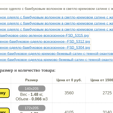
размер и количество товара:
Размер
Цена от 0 руб.
Цена от 1500
140х205
ину
3560
2725
Вес -
1.48
кг,
Объем -
0.066
м3
172х205
ину
4105
3140