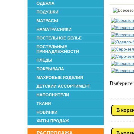
ОДЕЯЛА
ПОДУШКИ
МАТРАСЫ
НАМАТРАСНИКИ
ПОСТЕЛЬНОЕ БЕЛЬЕ
ПОСТЕЛЬНЫЕ
ПРИНАДЛЕЖНОСТИ
ПЛЕДЫ
ПОКРЫВАЛА
МАХРОВЫЕ ИЗДЕЛИЯ
Выберите 
ДЕТСКИЙ АССОРТИМЕНТ
НАПОЛНИТЕЛИ
ТКАНИ
В корз
НОВИНКИ
ХИТЫ ПРОДАЖ
РАСПРОДАЖА
В корз