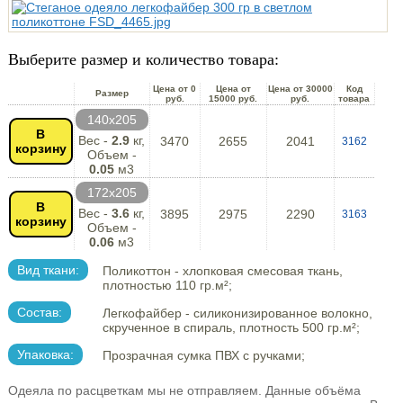
Выберите размер и количество товара:
Цена от 0
Цена от
Цена от 30000
Код
Размер
руб.
15000 руб.
руб.
товара
140х205
В
Вес -
2.9
кг,
3470
2655
2041
3162
корзину
Объем -
0.05
м3
172х205
В
Вес -
3.6
кг,
3895
2975
2290
3163
корзину
Объем -
0.06
м3
Вид ткани:
Поликоттон - хлопковая смесовая ткань,
плотностью 110 гр.м²;
Состав:
Легкофайбер - силиконизированное волокно,
скрученное в спираль, плотность 500 гр.м²;
Упаковка:
Прозрачная сумка ПВХ с ручками;
Одеяла по расцветкам мы не отправляем. Данные объёма