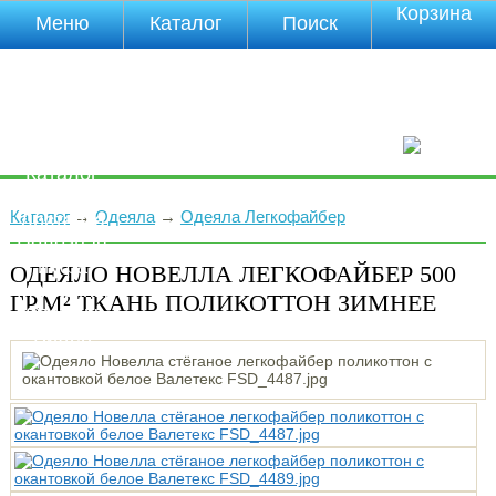
Корзина
Меню
Каталог
Поиск
Уцененные
товары
О компании
Контакты
Прайс-лист
Каталог
Оплата
Каталог
→
Одеяла
→
Одеяла Легкофайбер
Доставка
Полезная
инфа
ОДЕЯЛО НОВЕЛЛА ЛЕГКОФАЙБЕР 500
Магазины
ГР.М² ТКАНЬ ПОЛИКОТТОН ЗИМНЕЕ
Отзывы
Видео