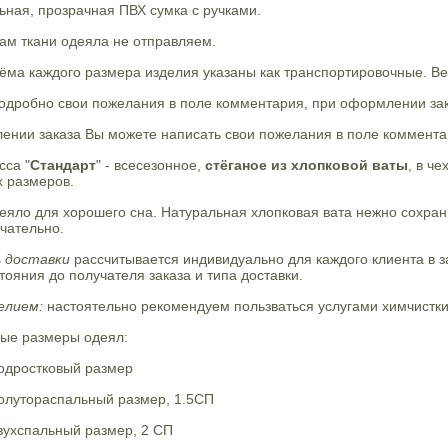
ная, прозрачная ПВХ сумка с ручками.
ам ткани одеяла не отправляем.
ма каждого размера изделия указаны как транспортировочные. Ве
дробно свои пожелания в поле комментария, при оформлении зака
нии заказа Вы можете написать свои пожелания в поле комментар
сса "
Стандарт
" - всесезонное,
стёганое из хлопковой ваты
, в ч
х размеров.
яло для хорошего сна. Натуральная хлопковая вата нежно сохрани
чательно.
 доставки
рассчитывается индивидуально для каждого клиента в з
стояния до получателя заказа и типа доставки.
елием:
настоятельно рекомендуем пользваться услугами химчистки,
ые размеры одеял:
Подростковый размер
Полутораспальный размер, 1.5СП
вухспальный размер, 2 СП