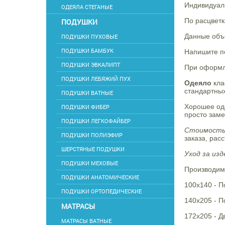
Индивидуаль
ОДЕЯЛА СТЕГАНЫЕ
По расцветк
ПОДУШКИ
Данные объё
ПОДУШКИ ПУХОВЫЕ
ПОДУШКИ БАМБУК
Напишите по
ПОДУШКИ ЭВКАЛИПТ
При оформле
ПОДУШКИ ЛЕБЯЖИЙ ПУХ
Одеяло
кла
стандартны
ПОДУШКИ ВАТНЫЕ
Хорошее оде
ПОДУШКИ ФИБЕР
просто заме
ПОДУШКИ ЛЕГКОФАЙБЕР
Стоимость
ПОДУШКИ ПОЛИЭФИР
заказа, рас
ШЕРСТЯНЫЕ ПОДУШКИ
Уход за изд
ПОДУШКИ МЕХОВЫЕ
Производим
ПОДУШКИ АНАТОМИЧЕСКИЕ
100х140 - 
ПОДУШКИ ОРТОПЕДИЧЕСКИЕ
140х205 - 
МАТРАСЫ
172х205 - Д
МАТРАСЫ ВАТНЫЕ