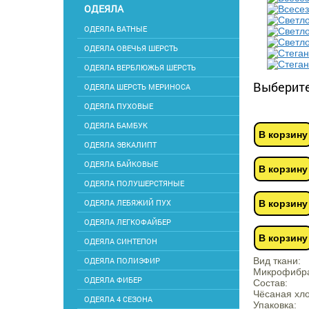
ОДЕЯЛА
ОДЕЯЛА ВАТНЫЕ
ОДЕЯЛА ОВЕЧЬЯ ШЕРСТЬ
ОДЕЯЛА ВЕРБЛЮЖЬЯ ШЕРСТЬ
Выберите
ОДЕЯЛА ШЕРСТЬ МЕРИНОСА
ОДЕЯЛА ПУХОВЫЕ
ОДЕЯЛА БАМБУК
В корзину
ОДЕЯЛА ЭВКАЛИПТ
ОДЕЯЛА БАЙКОВЫЕ
В корзину
ОДЕЯЛА ПОЛУШЕРСТЯНЫЕ
ОДЕЯЛА ЛЕБЯЖИЙ ПУХ
В корзину
ОДЕЯЛА ЛЕГКОФАЙБЕР
В корзину
ОДЕЯЛА СИНТЕПОН
ОДЕЯЛА ПОЛИЭФИР
Вид ткани:
Микрофибра 
ОДЕЯЛА ФИБЕР
Состав:
Чёсаная хл
ОДЕЯЛА 4 СЕЗОНА
Упаковка: