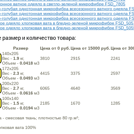
 размер и количество товара:
Размер
Цена от 0 руб.
Цена от 15000 руб.
Цена от 30
140х205
Вес -
1.9
кг,
3810
2915
2241
Объем -
0.0418
м3
172х205
Вес -
2.3
кг,
4415
3375
2597
Объем -
0.0493
м3
200х220
Вес -
2.7
кг,
6065
4640
3569
Объем -
0.0616
м3
100х140
Вес -
1.5
кг,
2185
1670
1285
Объем -
0.0194
м3
- смесовая ткань; плотностью 80 гр.м²;
опковая вата 100%