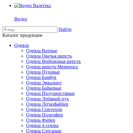
Видео
Найти
Каталог продукции
Одеяла
Одеяла Ватные
Одеяла Овечья шерсть
Одеяла Верблюжья шерсть
Одеяла шерсть Мериноса
Одеяла Пуховые
Одеяла Бамбук
Одеяла Эвкалипт
Одеяла Байковые
Одеяла Полушерстяные
Одеяла Лебяжий пух
Одеяла Легкофайбер
Одеяла Синтепон
Одеяла Полиэфир
Одеяла Фибер
Одеяла 4 сезона
Одеяла Стеганые