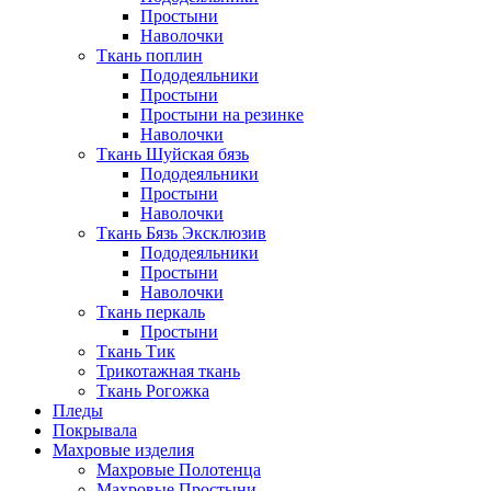
Простыни
Наволочки
Ткань поплин
Пододеяльники
Простыни
Простыни на резинке
Наволочки
Ткань Шуйская бязь
Пододеяльники
Простыни
Наволочки
Ткань Бязь Эксклюзив
Пододеяльники
Простыни
Наволочки
Ткань перкаль
Простыни
Ткань Тик
Трикотажная ткань
Ткань Рогожка
Пледы
Покрывала
Махровые изделия
Махровые Полотенца
Махровые Простыни