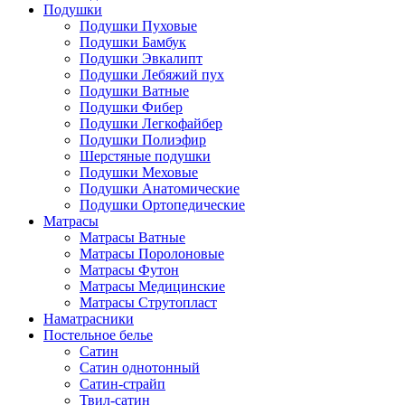
Подушки
Подушки Пуховые
Подушки Бамбук
Подушки Эвкалипт
Подушки Лебяжий пух
Подушки Ватные
Подушки Фибер
Подушки Легкофайбер
Подушки Полиэфир
Шерстяные подушки
Подушки Меховые
Подушки Анатомические
Подушки Ортопедические
Матрасы
Матрасы Ватные
Матрасы Поролоновые
Матрасы Футон
Матрасы Медицинские
Матрасы Струтопласт
Наматрасники
Постельное белье
Сатин
Сатин однотонный
Сатин-страйп
Твил-сатин