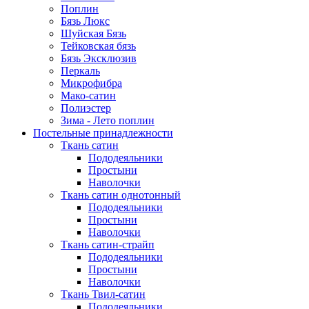
Поплин
Бязь Люкс
Шуйская Бязь
Тейковская бязь
Бязь Эксклюзив
Перкаль
Микрофибра
Мако-сатин
Полиэстер
Зима - Лето поплин
Постельные принадлежности
Ткань сатин
Пододеяльники
Простыни
Наволочки
Ткань сатин однотонный
Пододеяльники
Простыни
Наволочки
Ткань сатин-страйп
Пододеяльники
Простыни
Наволочки
Ткань Твил-сатин
Пододеяльники