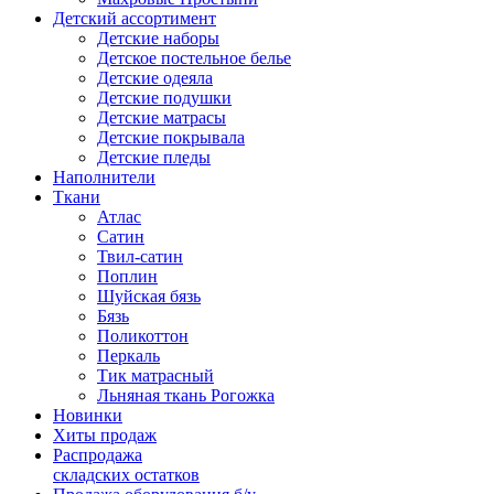
Детский ассортимент
Детские наборы
Детское постельное белье
Детские одеяла
Детские подушки
Детские матрасы
Детские покрывала
Детские пледы
Наполнители
Ткани
Атлас
Сатин
Твил-сатин
Поплин
Шуйская бязь
Бязь
Поликоттон
Перкаль
Тик матрасный
Льняная ткань Рогожка
Новинки
Хиты продаж
Распродажа
складских остатков