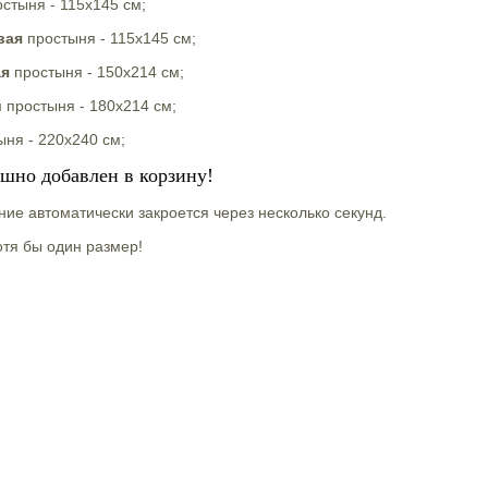
стыня - 115х145 см;
вая
простыня - 115х145 см;
ая
простыня - 150х214 см;
й
простыня - 180х214 см;
ыня - 220х240 см;
ешно добавлен в корзину!
ие автоматически закроется через несколько секунд.
тя бы один размер!