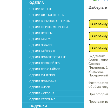
ОДЕЯЛА
Выберите 
ОДЕЯЛА ВАТНЫЕ
ОДЕЯЛА ОВЕЧЬЯ ШЕРСТЬ
ОДЕЯЛА ВЕРБЛЮЖЬЯ ШЕРСТЬ
В корзину
ОДЕЯЛА ШЕРСТЬ МЕРИНОСА
ОДЕЯЛА ПУХОВЫЕ
В корзину
ОДЕЯЛА БАМБУК
ОДЕЯЛА ЭВКАЛИПТ
В корзину
ОДЕЯЛА БАЙКОВЫЕ
Вид ткани:
ОДЕЯЛА ПОЛУШЕРСТЯНЫЕ
Сатин - хло
ОДЕЯЛА ЛЕБЯЖИЙ ПУХ
Состав:
Плотность 1
ОДЕЯЛА ЛЕГКОФАЙБЕР
Упаковка:
Прозрачный
ОДЕЯЛА СИНТЕПОН
ОДЕЯЛА ПОЛИЭФИР
Фотография
объёма кажд
ОДЕЯЛА ФИБЕР
ОДЕЯЛА 4 СЕЗОНА
При оформле
ОДЕЯЛА СТЕГАНЫЕ
Простыни из
ПОДУШКИ