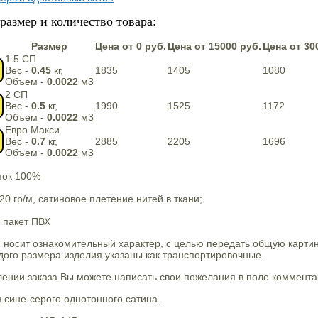
размер и количество товара:
Размер
Цена от 0 руб.
Цена от 15000 руб.
Цена от 30
1.5 СП
Вес -
0.45
кг,
1835
1405
1080
Объем -
0.0022
м3
2 СП
Вес -
0.5
кг,
1990
1525
1172
Объем -
0.0022
м3
Евро Макси
Вес -
0.7
кг,
2885
2205
1696
Объем -
0.0022
м3
пок 100%
20 гр/м, сатиновое плетение нитей в ткани;
 пакет ПВХ
 носит ознакомительный характер, с целью передать общую карти
ого размера изделия указаны как транспортировочные.
нии заказа Вы можете написать свои пожелания в поле комментар
 сине-серого однотонного сатина.