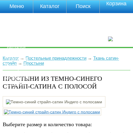
Корзина
Меню
Каталог
Поиск
Уцененные
товары
О компании
Контакты
Прайс-лист
Каталог
Оплата
Каталог
→
Постельные принадлежности
→
Ткань сатин-
Доставка
страйп
→
Простыни
Полезная
инфа
ПРОСТЫНИ ИЗ ТЕМНО-СИНЕГО
Магазины
Отзывы
СТРАЙП-САТИНА С ПОЛОСОЙ
Видео
Выберите размер и количество товара: