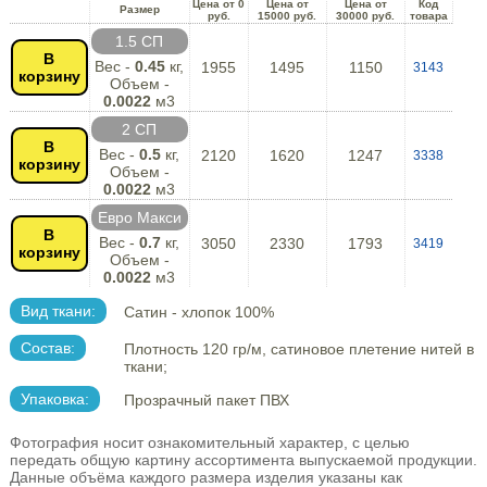
Цена от 0
Цена от
Цена от
Код
Размер
руб.
15000 руб.
30000 руб.
товара
1.5 СП
В
Вес -
0.45
кг,
1955
1495
1150
3143
корзину
Объем -
0.0022
м3
2 СП
В
Вес -
0.5
кг,
2120
1620
1247
3338
корзину
Объем -
0.0022
м3
Евро Макси
В
Вес -
0.7
кг,
3050
2330
1793
3419
корзину
Объем -
0.0022
м3
Вид ткани:
Сатин - хлопок 100%
Состав:
Плотность 120 гр/м, сатиновое плетение нитей в
ткани;
Упаковка:
Прозрачный пакет ПВХ
Фотография носит ознакомительный характер, с целью
передать общую картину ассортимента выпускаемой продукции.
Данные объёма каждого размера изделия указаны как