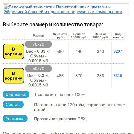
Выберите размер и количество товара:
Цена от 0
Цена от
Цена от
Код
Размер
руб.
15000 руб.
30000 руб.
товара
70х70
В
Вес -
0.33
кг,
580
440
340
3207
корзину
Объем -
0.0015
м3
50х70
В
Вес -
0.2
кг,
485
370
286
3316
корзину
Объем -
0.0015
м3
Вид ткани:
Твил-сатин - хлопок 100%
Состав:
Плотность ткани 120 гр/м; саржевое плетение
нитей;
Упаковка:
Прозрачная упаковка ПВХ;
При оформлении заказа Вы можете написать свои пожелания