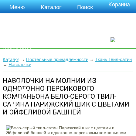
Корзина
Меню
Каталог
Поиск
Уцененные
товары
О компании
Контакты
Прайс-лист
Каталог
Каталог
→
Постельные принадлежности
→
Ткань Твил-сатин
Оплата
→
Наволочки
Доставка
Полезная
НАВОЛОЧКИ НА МОЛНИИ ИЗ
инфа
ОДНОТОННО-ПЕРСИКОВОГО
Магазины
КОМПАНЬОНА БЕЛО-СЕРОГО ТВИЛ-
Отзывы
САТИНА ПАРИЖСКИЙ ШИК С ЦВЕТАМИ
Видео
И ЭЙФЕЛИВОЙ БАШНЕЙ